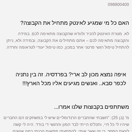
098800400
האם כל מי שמגיע לאינטק מתחיל את הקבוצה?
לא. מטרת האינטק להכיר ולוודא שהקבוצה מתאימה לכם. במידה
והקבוצה מתאימה לכם – אתם מתחילים את הקבוצה, ובמידה ולא, ניתן
להתחיל טיפול רגשי פרטני אחר במכון, כמו טיפול יעודי לטראומה וחרדה.
איפה נמצא מכון לב ארי? בפרדסיה. זה בין נתניה
לכפר סבא.. ואנשים מגיעים אליו מכל הארץ!!!
משתתפים בקבוצות שלנו אמרו...
מ' (בן 25): "חשבתי שהחברים הרנדומליים שיש לי במשחקים הם החברים
שיהיו לי כל חיי, ותכל'ס הייתי לבד המון והרגשי די בודד. היה לי קשה
לצאת המסך, כי זה שאב אותי. להפתעתי פתאום הבנתי כמה אנשים