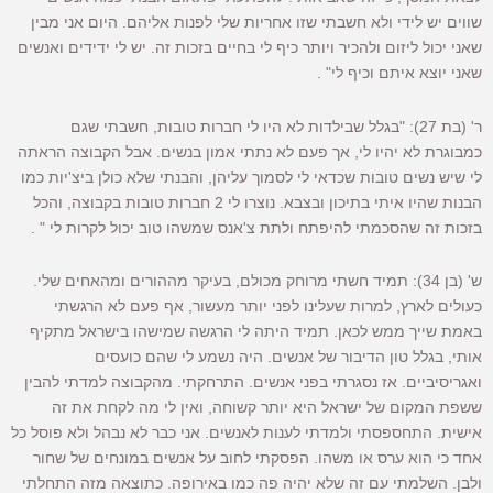
שווים יש לידי ולא חשבתי שזו אחריות שלי לפנות אליהם. היום אני מבין
שאני יכול ליזום ולהכיר ויותר כיף לי בחיים בזכות זה. יש לי ידידים ואנשים
שאני יוצא איתם וכיף לי" .
ר' (בת 27): "בגלל שבילדות לא היו לי חברות טובות, חשבתי שגם
כמבוגרת לא יהיו לי, אך פעם לא נתתי אמון בנשים. אבל הקבוצה הראתה
לי שיש נשים טובות שכדאי לי לסמוך עליהן, והבנתי שלא כולן ביצ'יות כמו
הבנות שהיו איתי בתיכון ובצבא. נוצרו לי 2 חברות טובות בקבוצה, והכל
בזכות זה שהסכמתי להיפתח ולתת צ'אנס שמשהו טוב יכול לקרות לי " .
ש' (בן 34): תמיד חשתי מרוחק מכולם, בעיקר מההורים ומהאחים שלי.
כעולים לארץ, למרות שעלינו לפני יותר מעשור, אף פעם לא הרגשתי
באמת שייך ממש לכאן. תמיד היתה לי הרגשה שמישהו בישראל מתקיף
אותי, בגלל טון הדיבור של אנשים. היה נשמע לי שהם כועסים
ואגריסיביים. אז נסגרתי בפני אנשים. התרחקתי. מהקבוצה למדתי להבין
ששפת המקום של ישראל היא יותר קשוחה, ואין לי מה לקחת את זה
אישית. התחספסתי ולמדתי לענות לאנשים. אני כבר לא נבהל ולא פוסל כל
אחד כי הוא ערס או משהו. הפסקתי לחוב על אנשים במונחים של שחור
ולבן. השלמתי עם זה שלא יהיה פה כמו באירופה. כתוצאה מזה התחלתי