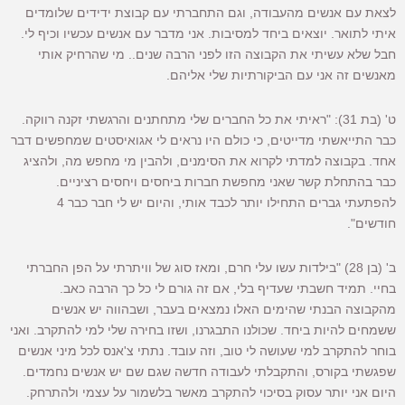
לצאת עם אנשים מהעבודה, וגם התחברתי עם קבוצת ידידים שלומדים
איתי לתואר. יוצאים ביחד למסיבות. אני מדבר עם אנשים עכשיו וכיף לי.
חבל שלא עשיתי את הקבוצה הזו לפני הרבה שנים.. מי שהרחיק אותי
מאנשים זה אני עם הביקורתיות שלי אליהם.
ט' (בת 31): "ראיתי את כל החברים שלי מתחתנים והרגשתי זקנה רווקה.
כבר התייאשתי מדייטים, כי כולם היו נראים לי אגואיסטים שמחפשים דבר
אחד. בקבוצה למדתי לקרוא את הסימנים, ולהבין מי מחפש מה, ולהציג
כבר בהתחלת קשר שאני מחפשת חברות ביחסים ויחסים רציניים.
להפתעתי גברים התחילו יותר לכבד אותי, והיום יש לי חבר כבר 4
חודשים".
ב' (בן 28) "בילדות עשו עלי חרם, ומאז סוג של וויתרתי על הפן החברתי
בחיי. תמיד חשבתי שעדיף בלי, אם זה גורם לי כל כך הרבה כאב.
מהקבוצה הבנתי שהימים האלו נמצאים בעבר, ושבהווה יש אנשים
ששמחים להיות ביחד. שכולנו התבגרנו, ושזו בחירה שלי למי להתקרב. ואני
בוחר להתקרב למי שעושה לי טוב, וזה עובד. נתתי צ'אנס לכל מיני אנשים
שפגשתי בקורס, והתקבלתי לעבודה חדשה שגם שם יש אנשים נחמדים.
היום אני יותר עסוק בסיכוי להתקרב מאשר בלשמור על עצמי ולהתרחק.