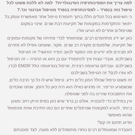
למה צריך את הפסיכותרפיה הסינגולרית?
למה לא ללכת פשוט לכל
טיפול כזה בנפרד – לפסיכותרפיה בנפרד מטיפול אנרגטי וכו'.?
כי השימוש בכל הכלים הללו בתוך תזמורת טיפול אחד מאפשרת עומק בל
יתואר והתקדמות במקומות של תקיעות רבת שנים. שינוי במקום
שטיפולים אחרים לא הגיעו אליו.
כאן יש ידע מתחומים רבים, שמתאחד לכדי פתיחה של מקומות עמוקים
של תקיעות, שלפעמים מקורה רב שנים. מקור, שאנחנו אפילו לא מזהים.
לא מבינים ולא יודעים מה המקור לכאב הפיזי והרגשי? זה הטיפול
בשבילכם. אובדי עצות איך להתמודד עם בן הזוג או ההורה – זה הטיפול
בשבילכם. עברתם טראומה רצינית, וטיפול בטראומה כולל EMDR לבדו,
לא עזרו לכם? זה הטיפול בשבילכם.
זה פשוט טיפול שכולל המון כלים וידע. טיפול שיש לו כל כך הרבה כלים,
שכשמגיע הריפוי, זה מרגיש כאילו הוא היה כאן כל הזמן. אנחנו שוכחים
את התסבוכת שהיינו בה לפני שטופלנו.
אין במילים כדי להבטיח. אולם כן ברור שיש כאן בסיס איתן רחב ומגוון
ביותר, להגיע למקומות שטיפולים אחרים הם כמו חתיכת אחת מהפאזל
שהוא מאפשר.
מדוע תחום זה קם?
העובדה שמטופלים רבים נותרו מתוסכלים ללא מענה, לצד מוכנותם