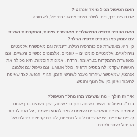
האם הטיפול מכיל מימד אנרגטי?
אם רוצים בכך, ניתן לשלב מימד אנרגטי בטיפול, לא חובה.
האם הפסיכותרפיה הסינגולרית מאפשרת שיחות, והתקדמות רגשית
עם עומק כמו בפסיכותרפיה רגילה?
כן. היא מאפשרת פסיכותרפיה רגילה, דינמית וגם מאפשרת אלמנטים
נוירולוגיים, אלמנטיים סומטיים – גופניים, אלמנטים נפשיים ורגשיים, וגם
מאפשרת התמקדות בטראומה. חרדה . אמונות חוסמות. היא מכילה את
הגישות שקדמו לה בפסיכותרפיה, כולל EMDR. וגם טיפול עם אלמנט
אנרגטי, שמאפשר שיחרור מעבר לשורשי הזמן, הגוף והנפש. לצד שאיפה
לחיבור ואיזון בין של הגוף והנפש.
איך זה הולך – מה עושים? מהו מהלך הטיפול?
בדר"כ טיפול זה נעשה בשיחה ותוך כדי שיחה, ישנן פעמים בהן אנחנו
עוצמים עיניים ומאפשרים לעצמנו לצאת למסע נישמתי, על מנת לפתור
קשיים ארציים. יש אפשרות ליטול תמציות, לטובת קפיצות ביכולת של
הטיפול לעזור ולקדם.