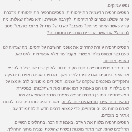
נפש עמוקים.
הפסיכותרפיה הדינמית התייחסותית: הפסיכותרפיה התייחסותית מדברת
על זה ש
כולנו כמהים להתייחסות
. ל
קירבה אנושית
. והיא מעלה שאלות:
מה
קורה כאשר האחר מרוחק? מאכזב? לא נגיש? מרגיז? מרוכז בעצמו? מסב
לנו סבל? או כאשר הדברים מורכבים ומסובכים?
הפסיכותרפיה עוזרת להרחיב את אופני החשיבה על יחסים. מה שנראה לנו
פעם כצר וכמעט בלתי אפשרי, מקבל עוד מלא אפשרויות ולאט לאט
האופק מתרחב
.
בין היתר הפסיכותרפיה נותנת מקום נרחב לאופן שבו אנו רגילים להביא
את עצמו ביחסים. וגם קובעת למי נימשך. מבחינת סביבה אוירה דינמיקה
ותפקידים מופנמים שלקחנו על עצמנו. תפקידים מופנמים לרב אומצו על
דינו בילדות, ואז הם באמת קידמו אותנו ואת השתלבותנו במסגרת
המשפחתית. כמו כן
הפסיכותרפיה מזמנת מרחב להמציא לעצמנו
תפקידים חדשים
,
מותאמים יותר להווה
. מטרת הפסיכותרפיה הינה לפנות
לאדם כוחות גלויים וסמויים, כדי למצוא דרכים חדשות להתמודד עם
אתגרים מוכרים.
הפסיכותרפיה מלווה את האדם, באמפתיה רבה, בתהליכים רגשיים.
תהליכים שהוא יוצר מתוך מוכנות נפשית שהולכת ונבנית מתוך התהליך.