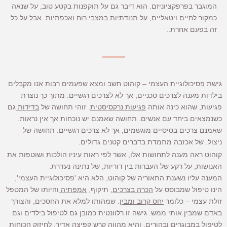
המוגבר בפרפקציוניזם. הוא דיבר גם על תוקפנות בקטע טוב, על שנאה
כמקור לחיים ויטאליים, על תנודתיות במצבי רוח ואכפתיות. אבל על כל
זה בפעם אחרת..
גישת פסיכולוגיית העצמי – קוהוט חשב ומצא שפעמים רבות אנו מקבלים
בילדות מענה לצרכים טכניים,
אך לא לצרכים רגשיים. מתוך כך נוצרת
פגיעות, שהוא כינה אותה
פגיעות נרקסיסטית
. זוהי תחושה של
בדידות
גם
כשנמצאים ביחד עם אנשים. תחושה שאמנם יש נוכחות אך אין נראות.
שאמנם צרכים בסיסיים מוגשמים, אך לא צרכים רגשיים. תחושה של
ניצול. של אכזבה מתמדת בדברים קטנים גדולים.
קוהוט ראה מענה לתחושות אלו, אשר לפי ראות עיניו הולכות ושוטפות את
האנושות, על רקע של העברות בין דוריות, של נתינה נעדרת.
המענה עליו נשענת התאוריה של קוהוט, הלא היא 'פסיכולוגיית העצמי',
הינו טיפול שמבוסס על
הכרה בצרכים
, תיקוף,
אמפתיה
והיותו של המטפל
זולת עצמי – כלומר
יחס קרוב ומבין
. שמהותו למלא את החסכים, והצורך
באדם שמבין אותי ממש. גישה זו רלוונטית כמובן גם לטיפול בילדים וגם
לטיפול במבוגרים ובהורים. והיא מהווה קרש קפיצה אדיר, לחיזוק הכוחות