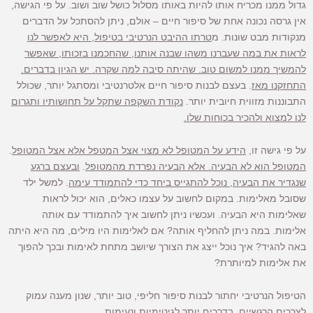
גדול ממנו מכריח אותו להיות באותו מסלול כושל שוב ושוב. על פי הגישה,
אין גרסה נכונה אחת של סיפור חיים – אולם, ניתן להסתכל על הדברים
מנקודות מבט שונות. מ
טרתו ההיבט הנרטיבי בטיפול, היא לאפשר לנו
לראות את במה שעברנו משהו שבנה אותנו, שהחכמנו בזכותו, שאפשר
להמשיך ממנו למשום טוב. שהיתה סיבה למה שקרה. יש הגיון בדברים.
התחזקנו מאז
. בעצם לבנות סיפור חיים אלטרנטיבי ומסתגל יותר, שכולל
התבוננות מזווית חיובית יותר.
נקודת השקפה שתקל על תחושותיו ותגרום
לנו למצוא ולהכיר בכוחות שלו.
על פי גישה זו,
הידע על המטופל לא מצוי אצל המטפל אלא אצל המטופל
.
המטופל הוא לא הבעיה. אלא הבעיה נפרדת מהמטופל
.
ובעצם ברגע
שנגדיר את הבעיה, נוכל להתגייס ביחד כדי להתמודד עימה
. למשל ילד
שסובל מאלימות. במקום לחשוב על עצמו כאלים, הוא יכול לראות
שאלימות היא הבעיה. ועכשיו ניתן לחשוב איך להתמודד עם אותה
אלימות. במה ניתן להחליף אותה? אם לאלימות היו מילים, מה היא היתה
באה להגיד? איך נוכל ייצג את הצורך שיושב מתחת לאימות ובכך להפוך
את אלימות למיותרת?
הטיפול הנרטיבי יחתור לבנות סיפור חליפי, טוב יותר, שנון מענה עמוק
לצרכים הרגשיים, בדרכים יותר לגיטימיות ונעימות.