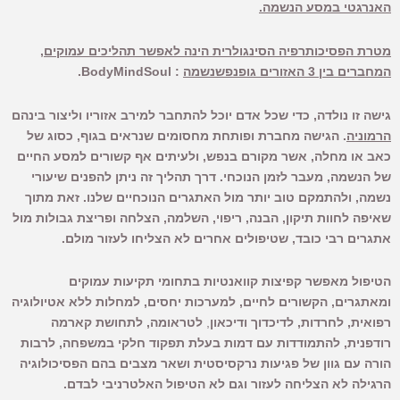
האנרגטי במסע הנשמה.
מטרת הפסיכותרפיה הסינגולרית הינה לאפשר תהליכים עמוקים,
המחברים בין 3 האזורים
גופנפשנשמה
: BodyMindSoul.
גישה זו נולדה, כדי שכל אדם יוכל להתחבר למירב אזוריו וליצור בינהם
הרמוניה
. הגישה מחברת ופותחת מחסומים שנראים בגוף, כסוג של
כאב או מחלה, אשר מקורם בנפש, ולעיתים אף קשורים למסע החיים
של הנשמה, מעבר לזמן הנוכחי. דרך תהליך זה ניתן להפנים שיעורי
נשמה, ולהתמקם טוב יותר מול האתגרים הנוכחיים שלנו. זאת מתוך
שאיפה לחוות תיקון, הבנה, ריפוי, השלמה, הצלחה ופריצת גבולות מול
אתגרים רבי כובד, שטיפולים אחרים לא הצליחו לעזור מולם.
הטיפול מאפשר קפיצות קוואנטיות בתחומי תקיעות עמוקים
ומאתגרים, הקשורים לחיים, למערכות יחסים, למחלות ללא אטיולוגיה
רפואית, לחרדות, לדיכדוך ודיכאון
,
לטראומה, לתחושת קארמה
רודפנית, להתמודדות עם דמות בעלת תפקוד חלקי במשפחה, לרבות
הורה עם גוון של פגיעות נרקסיסטית ושאר מצבים בהם הפסיכולוגיה
הרגילה לא הצליחה לעזור וגם לא הטיפול האלטרניבי לבדם.