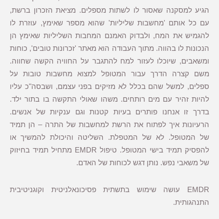
הגיע למסקנה שאסור לו לשתות מספלים. מציאת הזכרון ברשת,
עם כל אותם 'מחשבות שליליות' שהוא מספר שאימץ, עוזרת לו
להגמיש את המח, ולבדוק האמנם המחבות השליליות שאימץ הן
הנכונות לו בהווה. מתוך העבודה הוא מאתר 'זכרונות טובים', כוחות
ומשאבים, שיוכלו לעזור למח להתגבר על החוויה הקשה שחווה.
משם קצרה הדרך עבור המטופל למצוא מחשבות טובות על
ספלים, למשל שהם בכלל לא מזיקים בפני עצמם, ושבסה"כ עליו
להיות זהיר עם מים רותחים. משהו שאולי התקשה בו בתור ילד.
בדרך זו אנחנו פותרים בעיות קטנות וגם ענקיות של אנשים.
הרעיונות איך לפתוח את הרשת למחשבות של התרה – הן תמיד
של המטופל. לא של המטפלת. השליטה והיכולת להמשיך או
להפסיק תמיד בישי המטופל. טיפול EMDR מתחיל תמיד בחיזוק
של משאבי נפש. נותן דגש לכוחות של האדם.
EMDR עושה שימוש בתשתית פסיכונאלניטית וקוגניטיבית
התנהגותית.