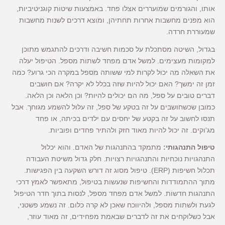
אותו, והגורמים שמועררים אצלו פחד. באמצעות שיטות קוגניטיביות,
הוא מפנים מחשבות אחרות תחתיהן, ומוצא דרכים לשנות מחשבות
שמעוררת חרדה.
בגדול, השיטה מסתכלת על סכמות חשיבה ודרכים להתגמש מתוכן
למקומות מעצימים. למשל אדם מפחד לשתות מספל. הטיפול יעלה
את השאלה מה יכול לקרות למי ששותה מספל במקרה הכי גרוע? כמה
זמן זה ימשך? האם יכול להיות שזה בכלל לא יקרה? אם חושבים
דברים טובים על ספל, מה הם יכולים להיות? וכן הלאה וכן הלאה.
כמובן שכשחושבים על זה בטקע של ספל, זה עלול להשמע מגוחך. אבל
תנסו לחשוב על זה בקטע של יחסים עם ילדים בכיתה, או פחד
מג'וקים. זה יכול להיות מאוד חזק ולהתיר פחדים ופוביות.
טיפול התנהגותי:
מתמקד בהתנהגות של האדם. והוא יכלול
התנהגויות נוכחיות והתנהגויות רצויות. חלק גדול משיטת העבודה
תכלול חשיפות (ERP). טיפול מסוג זה דורש השקעה בין הפגישות.
מתוך ההתמודדות והחשיפות שנעשות בטיפול, מתאפשר לאמץ דרכי
התנהגות חדשות. למשל אדם מפחד מספל, לנסות בתוך חדר הטיפול
לגעת ולשתות מספל, ולהיווכח שאכן לא קרה כלום. זה נשמע פשטני,
אבל כשלוקחים את זה לדברים שבאמת מפחידים, זה מאוד עוזר,