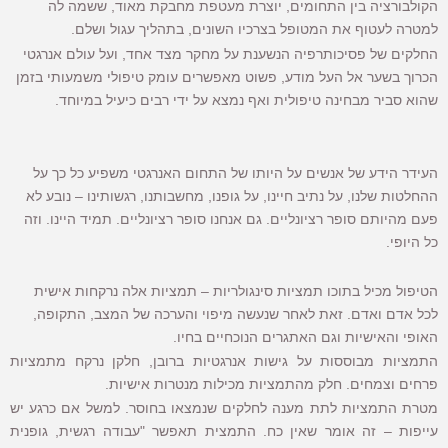
הקולבורציה בין התחומים, יוצרת מעטפת מחבקת מאוד, ששמה לה
למטרה לעטוף את המטופל בצרכיו השונים, בתהליך עגול ושלם.
החלקים של פסיכותרפיה הנשענת על מחקר מצד אחד, ועל עולם אנרגטי
הכרוך בשער אל העל מודע, פשוט מאפשרים עומק טיפולי משמעותי בזמן
שהוא סביר מבחינה טיפולית ואף נמצא על ידי רבים כיעיל במיוחד.
העידר הידע של אנשים על היותו של התחום האנרגטי משפיע כל כך על
ההחלטות שלנו, על נתיב חיינו, על גופנו, מחשבותנו, רגשותינו – נובע לא
פעם מהיותם סופר רציונליים. גם אנחנו סופר רציונליים. תמיד היינו. וזה
כל היופי.
הטיפול מכיל בתוכו תמציות סינגולריות – תמציות אלה נרקחות אישית
לכל אדם ואדם. זאת לאחר שנעשה מיפוי והערכה של המצב, התקופה,
האופי והאישיות וגם האתגרים הנוכחיים בחיו.
התמציות מבוססות על גישות אנרגטיות ברובן, חלקן נרקח מתמציות
פרחים וצמחים. חלק מהתמציות מכילות מנטרות אישיות.
מטרת התמציות לתת מענה לחלקים שנמצאו בחוסר. למשל אם כרגע יש
עייפות – זה אומר שאין כח. התמצית תאפשר "עבודה רגשית, גופנית