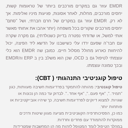
EMDR עוזר גם במקרים מורכבים ביותר של טראומות קשות,
יחסים מורכבים, מחלות, לאחר אסונות, פגיעות מיניו ואלימות. אך
לא רק. EMDR עוזר גם במקרים של חרם חברתי, ושל "סתם"
יחסים מורכבים שקורים בכל משפחה (יותר אהבו את אחותי מאשר
אותי למשל, או שדודתי נפטרה בדיוק כשנולדתי). גם מקרה שקרה
עם חבר'ה שפעם ירדו עלי כשישבנו על הדשא ליד הפיצה, יכול
להיחוות כארוע מחולל מסלול חיים. כמובן שה EMDR הוא כלי
עוצמתי לטיפול גם ב OCD, שכן הוא משלב בין ב ERP והEMDR
ובכך טמונה עוצמתו.
טיפול קוגניטיבי התנהגותי ( CBT):
טיפול קוגנטיבי:
מהותה להתמקד בפרדיגמות חשיבה מעוותות, כגון
"תמיד..", "אף פעם..", "אף אחד..". לבדוק עד כמה הן נכונות או
שגויות. למצוא דיוקים לפרדיגמות חשיבה, כך שיהיו אובייקטיביות או
פותחות יותר.
כמו כן, הפסיכותרפיה הקוגניטיבית מציעה מגוון שיטות ודרכים
ממוקדות להתמודד עם פחדים וחרדות.
במהלך הטיפול לומד המטופל לזהות מה הן המחשבות שמטרידות