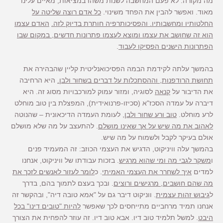
מה מקורה. לא פעם המחשבה לשנות משהו במציאות, מאיים עלינו
מאוד. ואפשר להבין את הפחד משינוי.
כל אדם רוצה שליטה על
החלטותיו ומחשבותיו. והפסיכותרפיה חותרת בדיוק לזה.
האדם עצמו
הוא זה שחושב את עצמו ומוצא לעצמו פתרונות חדשים, במקום שבו
הפתרונות הישנים הפסיקו לעבוד
.
בהמשך עלתה לקידמת הבמה הפסיכואנליטית קליין שהבהירה את
תחושת הרודפנות, וההסתכלות על דברים בשחור ולבן.
היא הרחיבה
את הדיבור על
קנאה
לסוגיה, ומזור עמוק למורכבויות מסוג זה. היא
דיברה על עמדה הסכז"א (סכיזו-פרנואידית), המפצלת בין טוב מוחלט
לרע מוחלט.
טוב ורע שחור ולבן
, לעומת העמדה הדיכאונית – שהנוטה
לאהוב את מה שיש על אך שאינו מושלם
. להתעצב על מה שלא מושלם
אולם בעיקר לקבל ולשמוח על מה שיש.
בהמשך עלה וויניקוט, הדגיש את העצמי הכוזב: זה המעמיד פנים
ו
משקר לגבי מה ומי שהוא מרגיש
. בזכות עבודתו של וויניקוט, אנחנו
למדים
איך לשחרר את העצמי האמיתי
. כ
לומר לעזור לאנשים לזכך את
מה שהם חושבים, מרגישים ורוצים
. ובכך בעצם לתמוך בהם, בדרך
ל
גיבוש זהות עצמית
. ווניקוט דיבר גם על "אמא טובה דיה", ובהקשר זה
אנחנו תמיד מרחביים מתייחסים לכך שאפשר
להיות "טובים דינו" בכל
היבט
. למשל תלמיד טוב דיו. אבא טוב דיו. זה עוזר להפחית את הצורך