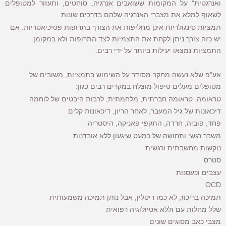
ואנרגטית" על המקומות ששואבים אנרגיה, סוחטים, ותעזור למטופלים
לשאוף למלא את מצברי האנרגיה שלהם בדרכים שונות.
תמציות סינגולריות
אינן מחליפות את הצורך בתרופות פסיכיאטריות. אם
יש כזה צורך ניתן לקחת את התצמיות לצד התרופות ולא במקומן.
התמציות נמצאו יעילות ביותר על ידי רבים.
אע"פ שלא נעשה מחקר מסודר על השימוש בתמציות, משובים של
מטופלים מעלים טיפול מוצלח במקרים רבים כגון:
טראומה: טראומה חברתית, מלחמתית, לרבות היבטים של לוחמה
דיכאונות של גיל המעבר, לאחר הריון, דיכאונות קלים
פחד, פוביה, חרדה, התקפי פאניקה, היסטריה
משבר רגשי ותחושה של כמעט שיגעון ללא אובדנות
נוקשות מחשבתית ורגשית
סטרס
עצבים וכעסנות
OCD
תמיכה בריכוז, לא כמו ריטלין, אבל נותן תמיכה משמעותית
שלל מחלות עם וללא אטיולוגיה רפואית
מצבי כאב מסוגים שונים