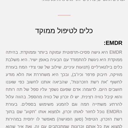
כלים לטיפול ממוקד
EMDR:
EMDR היא גישה פסיכו-תרפוטית עמוקה ביותר וממוקדת. בהיתה
ממוקדת היא ניגשת להתמודד עם הבעיה באופן ישיר. היא משלבת
כלים בילטארליים (תנועות עיניים, שילוב של שני צידי המח בעזרת
מוזיקה, חיבוק פרפר וכיו"ב), ובכך היא משחררת את הלא מודע
לחשוף "את רשת הזכרונות", שהביאה אותנו לחשוב כפי שאננו
חושבים היום. לדוגמה: אדם שפעם נשפך עליו ספל של תה רותח
והוא קיבל כוויה רצינית. יש לו זכרון של כוויה מהספל. בהווה עלול
להרתע משתייה חמה וגם להמנע משימוש בספלים. בעזרת
הEMDR נוכל לחזור לאותו זכרון, ולמצוא אותו "תקוע" שם בתוך
רשת הזכרון. הטיפול (סשן הפגישה) מאפשר לו יחסית במהירות
למצוא את כל אותם זכרונות שמתכתבים עם זה, ואת איך שהוא