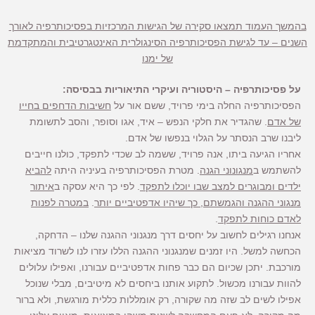
בהמשך העמוד תמצאו סקירה של הגישות המרכזיות בפסיכותרפיה לאורך
השנים – עד לגישת הפסיכותרפיה הסינגולרית האינטגרטיבית והמתקדמת
של ימנו
על פסיכותרפיה – היסטוריה ועיקרי התיאוריות בבסיסה:
הפסיכותרפיה החלה בימי פרויד, ששם אור על
חשיבות הדחפים בחייו
של אדם
. שהגדיר את חלקי הנפש – איד, אגו וסופר, והסב לתשומת
ליבנו שרב הנסתר על הגלוי בנפשו של אדם.
אחריו הגיעה ביתו, אנה פרויד, ששמה לב שכדי לתפקד, כולנו חייבים
להשתמש ב
מנגונוני הגנה
. מטרת הפסיכותרפיה בעיניה היתה
להביא
ילדים ומבוגרים למצב שבו יוכלו לתפקד
. לפי כך היא עסקה ב
איתור
מנגוני ההגנה והגמשתם, כך שיהיו אדפטיביים יותר
.
במטרה לפנות
לאדם כוחות לתפקד
.
אנחנו רגילים לחשוב על יחסים דרך מנגנוני ההגנה שלנו – הדחקה,
הכחשה למשל. היו זמנים שמנגנוני ההגנה הללו עזרו לנו לשרוד מציאות
מורכבת. יתכן שכיום הם כבר פחות אדפטיביים עבורנו, ואפילו עלולים
להוות עבורנו מכשול. לתקוע אותנו ביחסים לא מיטיבים, מבלי שנוכל
אפילו לשים לב שזה מה שקורה, רק אומללות כללית מורגשת, ולא ברור