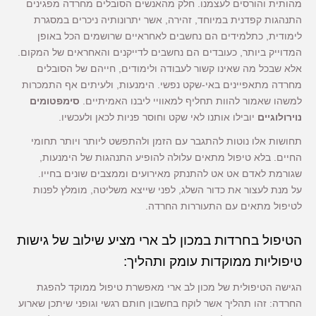
מהותית והורסים לעצמנו. חלק מהאנשים הסובלים מחרדה מפגינים
התנהגות קפדנית במיוחד, זהירה, אשר יתרונותיה ניכרים במסגרת
לימודית, כתלמידים הם נחשבים לאחראיים שרושמים הכל באופן
המדוייק ביותר, כעובדים הם נחשבים לדייקנים והאחראים של המקום.
אלא שבכל מה שאינו קשור לעבודה ולימודים, חייהם של הסובלים
מחרדה מתאפיינים באי-שקט נפשי. הימנעות, ולעיתים אף התמכרות
למשהו שאמור להוות תחליף למאוויי ליבנו האמיתיים.
סימפטומים
נוירולוגיים
יובילו אותנו לאי שקט וחוסר פניות לכאן ולעכשיו.
תחושות אלו נוטות להתגבר עם הזמן ולהתפשט ליותר ויותר תחומי
החיים. בלא טיפול מתאים עלולה להופיע התנהגות של הימנעות,
שגורמת לאדם אט אט להתנתק מאירועים וממצבים שונים בחייו.
על מנת לעצור את כדור השלג, לפני שייצא משליטה, מומלץ לפנות
לטיפול מתאים עם התעוררות החרדה.
הטיפול בחרדות במכון לב ארי מציע שילוב של גישות
טיפוליות ממוקדות עומק ותהליך:
הגישה הטיפולית של מכון לב ארי מאפשרת טיפול ממוקד להפגת
החרדה: זהו תהליך אשר לוקח בחשבון חותם רגשי וגופני שיתכן שארוע