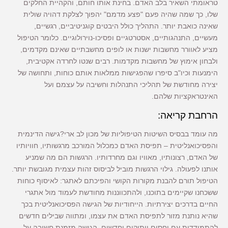
טראומתי השאיר בלב האדם. בחינת אותו חותם, והקהיית החלקים
שלו, כך שמה שהיה פעם "פצע מדמם" יהפוך לצלקת דהויה שולית
שאינה כואבת יותר. התהליך כולל היבטים קוגניטיביים, רגשיים,
מעשיים, התנהגותיים, אסטרטגיים ופסיכו-נוירולוגיים. כלומר הטיפול
מציע לאוורר מחשבות ישנות או לופים מחשבתיים שאינם מקדמים,
ולבחון אימוץ של מחשבות מקדמות. רבים שנטו לחרדה אקטיבית,
הימנעות וכיו"ב סיפרו שהפגישות ממלאות אותם כוחות, ותחושה של
יצירה מחודשת של תהליכי התנהלות וחשיבה על עצמם ועל
האינטראקציות שלהם.
הרחבת קריאה:
מה עומד בבסיס השיטות הטיפוליות של מכון לב ארי?גישה הדינמית
והפסיכואנליטית – תפיסת האדם כמכלול המורכב מרגשותיו, חוויותיו
של האדם, רצונותיו, מאוויו וגם מחרדותיו. הרגשות הם מה שמניע
אותנו לפעולה. גילוי הרגשות מוביל לביסוס זהות עצמית מגובשת יותר.
הטיפול תורם להבנת מקורות הקושי והפיכתם לאתגר: לאיסוף כוחות
ששכחנו שקיימים בתוכנו, ולהתכווננות מחודשת לעמוד מול אתגרי
החיים בדרכים יצירתיות. הייחודיות של הגישה הפסיכואנליטית בכך
שהיא נותנת מזור לתפיסת האדם את עצמו, ומתווה שבילים חדשים
להתמודדות עם יחסים וותיקים וחדשים. הגישה מזמנת חשיבה על