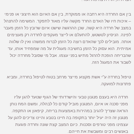
בין אם החרדה היא רחבה או ממוקדת, בין אם האיום הוא חיצוני או פנימי
– איכות חיו של האדם החרד מקשה עליו מאוד לתפקד. המשימה להתנהל
במצב של חרדה היא קשה, שכן ההרגשה שישנו איום שרובץ כל הזמן מעבר
לפינה. הניסיון לטשטש, להתעלם או לייצר מעקפים לחרדה רק מעצימים
אותה. מובילים לכך שהאדם רוצה כל הזמן לברוח ממשהו ואין לו שלווה
אמיתית. הוא עסוק כל הזמן בחשיבה מעגלית על מה שמפחיד אותו, עד
שהבריחה הופכת להרגל מתיש בפני עצמו. אבל מי שסובל מחרדה יכול
לשבור את המעגל הזה.
טיפול בחרדה ע"י אשת מקצוע מייצר מרחב בטוח לטיפול בחרדה, ומביא
פתרונות למועקה.
חרדה היא בעצם מנגנון טבעי והישרדותי של הגוף שנועד להגן עליו
מפני סכנה או איום, המנגנון מוביל קודם כל לבהלה, ומשם המח נותן
הוראה שצריך להגיב במהירות באמצעות בריחה, קיפאון או התקפה.
מנגנון זה היה יעיל יותר בתקופה בה חיינו בטבע והיינו צריכים להגן על
עצמינו מפני טורפים וסכנות. כיום המצב קצת שונה וחרדה פוגעת
באנשים רבים ומשבשת את חייהם.