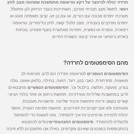
חרדה יכולה להיווצר על רקע טראומה מתמשכת שמהווה מצב לחץ
רגשי
, למשל מצב חברתי מורכב, השתייכות בעבר הרחוק לגן מתעלל,
מערכת יחסים סבוכה עם הורים, או עם בן זוג, קרוב משפחה פגוע או
יחסים מורכבים בעבודה, מצב כלכלי קשה, לחץ בלימודים, טראומה
רפואית, גופנית או נפשית, תחרות מאתגרת בענף ספורט, נוכחות
בארוע ביטחוני או שינוי קיצוני בשגרת החיים.
מהם הסימפטומים לחרדה?
הסימפטומים הגופניים
לטראומה וחרדה הם לרוב פעימות לב
מואצות, סחרחורת, כאבי בטן, רעד, הזעה, בחילה, בלאק-אאוט, גולה
בגרון, מועקה, חולשה, בילבול וכו'.
הסימפטומים הנפשיים
מתבטאים
לרוב במחשבות שליליות וטורדניות, תחושת ניתוק או פחד בלתי הגיוני,
קשיים בקשב וריכוז ותחושת איבוד שליטה. פרשנויות מעכבות,
מעוותות ולא אובייקטיוביות לאירועים. תחושת חסימה רגשית, וחוסר
יכולת ללמידה אדפיטיביות איך להסתדר, ומה לעשות כדי להסתגל
ולהצליח להתמודד.
סימפטומים התנהגותיים
יכולים להתבטא
בהתבוססות במנהגים שאינם מקדמים, כאילו אנו מתעכבים ללא סיבה