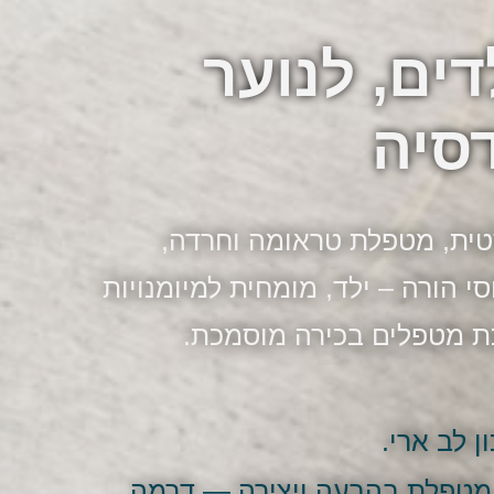
ים, לנוער
סיה
טית, מטפלת טראומה וחרדה,
סי הורה – ילד, מומחית למיומנויות
ת מטפלים בכירה מוסמכת.
ן לב ארי.
 מטפלת בהבעה ויצירה — דרמה