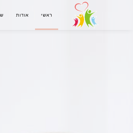
ראשי
אודות
שי